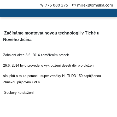
775 000 375
mirek@omelka.com
Menu
Začínáme montovat novou technologii v Tiché u
Nového Jičína
Zahájení akce 3.6. 2014 zaměřením branek
26.6. 2014 bylo provedeno vykroužení deseti děr pro uložení
sloupků a to za pomoci super vrtačky HILTI DD 150 zapůjčenou
Zlínskou půjčovnou VLK.
Soubory ke stažení