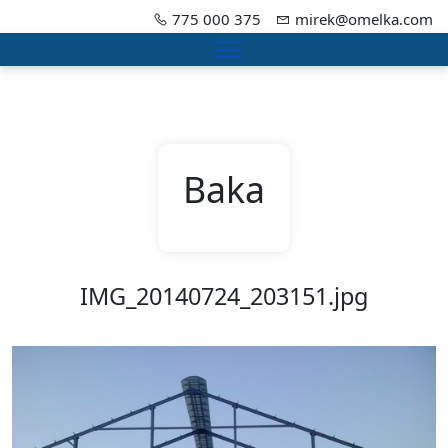
775 000 375
mirek@omelka.com
Menu
Baka
IMG_20140724_203151.jpg