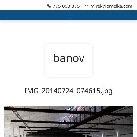
775 000 375
mirek@omelka.com
Menu
banov
IMG_20140724_074615.jpg