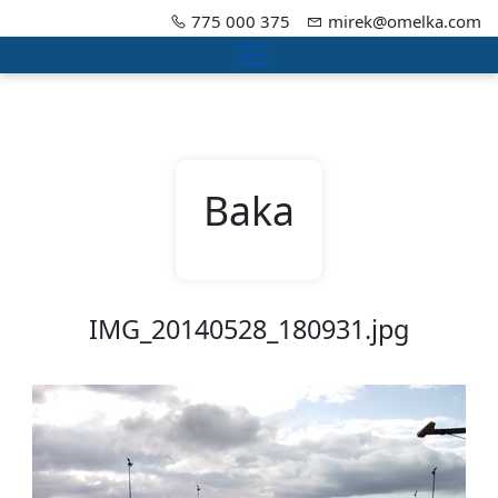
775 000 375
mirek@omelka.com
Menu
Baka
IMG_20140528_180931.jpg