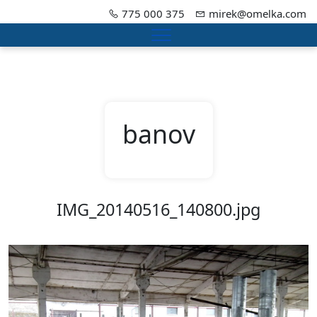
775 000 375
mirek@omelka.com
Menu
banov
IMG_20140516_140800.jpg