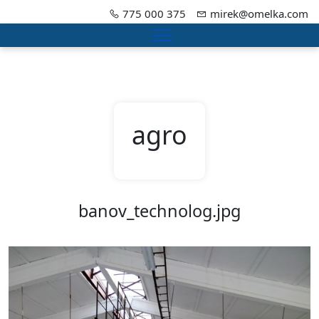
775 000 375
mirek@omelka.com
Menu
agro
banov_technolog.jpg