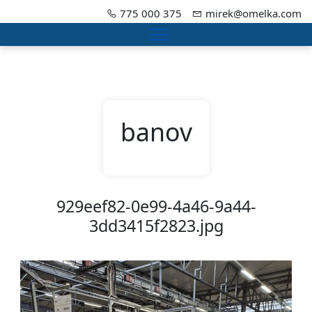
775 000 375
mirek@omelka.com
Menu
banov
929eef82-0e99-4a46-9a44-
3dd3415f2823.jpg